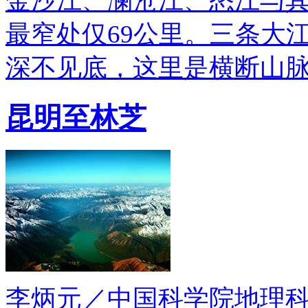
金沙江、澜沧江、怒江与
最窄处仅69公里。三条大
深不见底，这里是横断山脉
昆明至林芝
李炳元／中国科学院地理