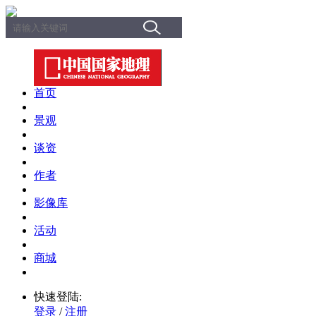
首页
景观
谈资
作者
影像库
活动
商城
快速登陆:
登录
/
注册