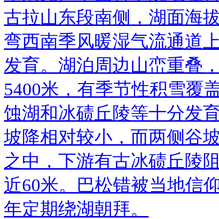
古拉山东段南侧，湖面海拔
弯西南季风暖湿气流通道
发育。湖泊周边山峦重叠，
5400米，有季节性积雪
蚀湖和冰碛丘陵等十分发
坡降相对较小，而两侧谷
之中，下游有古冰碛丘陵
近60米。巴松错被当地信
年定期绕湖朝拜。