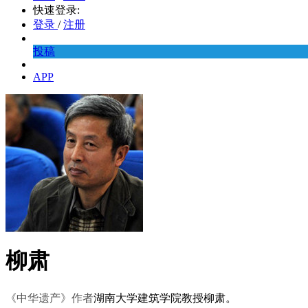
快速登录:
登录
/
注册
投稿
APP
柳肃
《中华遗产》作者
湖南大学建筑学院教授柳肃。