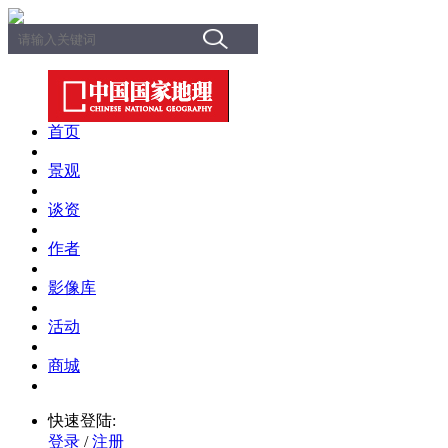
首页
景观
谈资
作者
影像库
活动
商城
快速登陆:
登录
/
注册