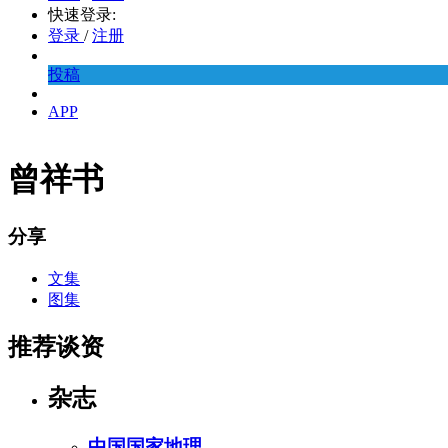
快速登录:
登录
/
注册
投稿
APP
曾祥书
分享
文集
图集
推荐谈资
杂志
中国国家地理