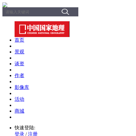
首页
景观
谈资
作者
影像库
活动
商城
快速登陆:
登录
/
注册