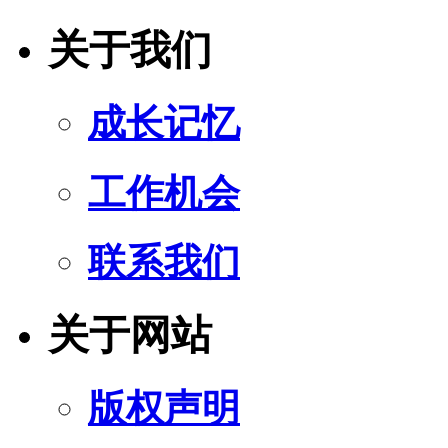
关于我们
成长记忆
工作机会
联系我们
关于网站
版权声明