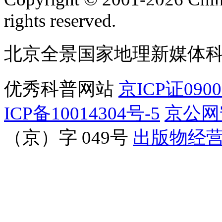
订阅号
服
rights reserved.
北京全景国家地理新媒体
优秀科普网站
京ICP证090
ICP备10014304号-5
京公网安
（京）字 049号
出版物经