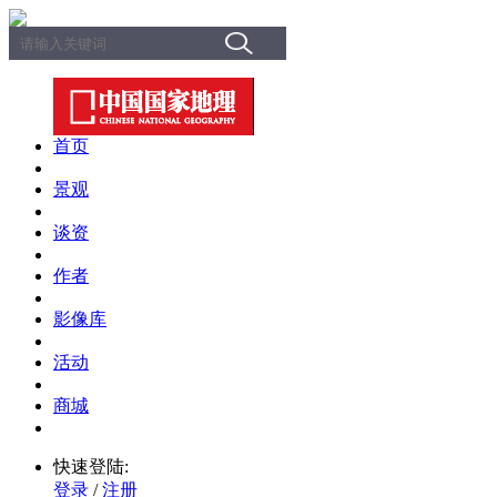
首页
景观
谈资
作者
影像库
活动
商城
快速登陆:
登录
/
注册