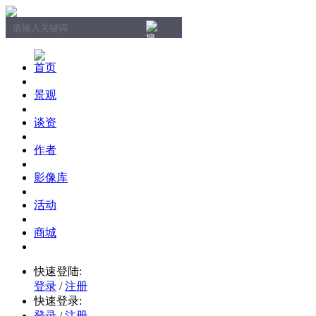
首页
景观
谈资
作者
影像库
活动
商城
快速登陆:
登录
/
注册
快速登录:
登录
/
注册