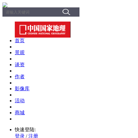
首页
景观
谈资
作者
影像库
活动
商城
快速登陆:
登录
/
注册