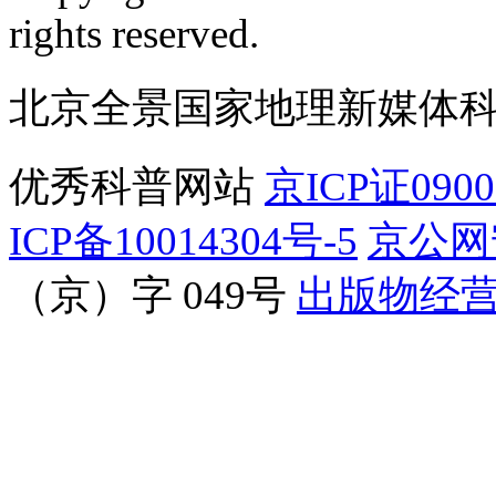
订阅号
服
rights reserved.
北京全景国家地理新媒体
优秀科普网站
京ICP证090
ICP备10014304号-5
京公网安
（京）字 049号
出版物经