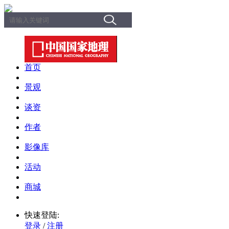
首页
景观
谈资
作者
影像库
活动
商城
快速登陆:
登录
/
注册