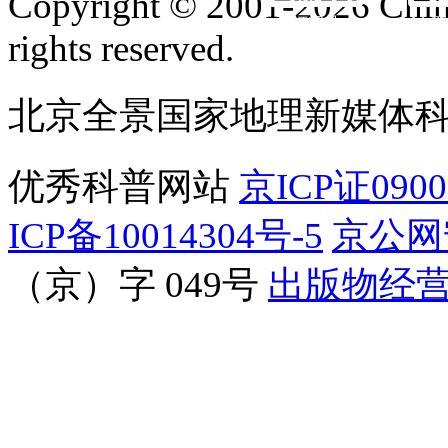
Copyright © 2001-2026 Chine
订阅号
服
rights reserved.
北京全景国家地理新媒体
优秀科普网站
京ICP证090
ICP备10014304号-5
京公网安
（京）字 049号
出版物经