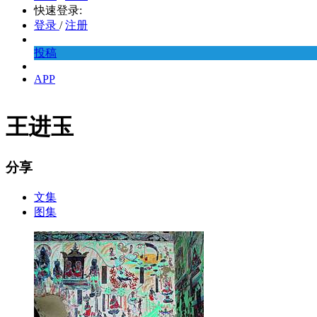
快速登录:
登录
/
注册
投稿
APP
王进玉
分享
文集
图集