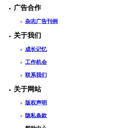
广告合作
杂志广告刊例
关于我们
成长记忆
工作机会
联系我们
关于网站
版权声明
隐私条款