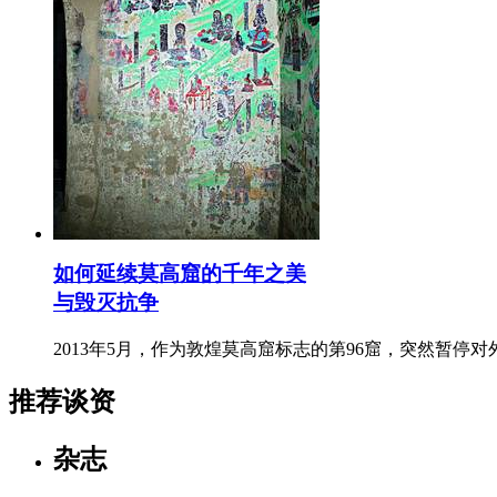
如何延续莫高窟的千年之美
与毁灭抗争
2013年5月，作为敦煌莫高窟标志的第96窟，突然暂
推荐谈资
杂志