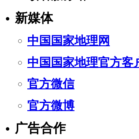
新媒体
中国国家地理网
中国国家地理官方客
官方微信
官方微博
广告合作