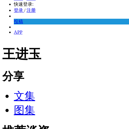
快速登录:
登录
/
注册
投稿
APP
王进玉
分享
文集
图集