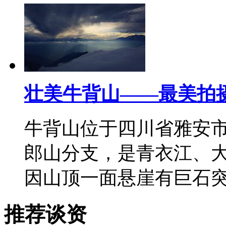
壮美牛背山——最美拍
牛背山位于四川省雅安
郎山分支，是青衣江、大
因山顶一面悬崖有巨石
推荐谈资