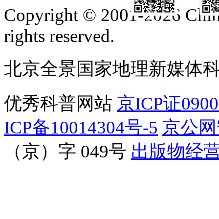
Copyright © 2001-2026 Chine
订阅号
服
rights reserved.
北京全景国家地理新媒体
优秀科普网站
京ICP证090
ICP备10014304号-5
京公网安
（京）字 049号
出版物经