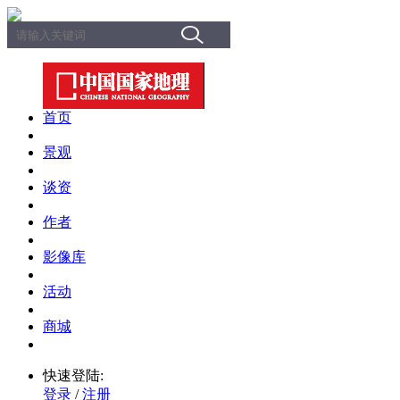
首页
景观
谈资
作者
影像库
活动
商城
快速登陆:
登录
/
注册