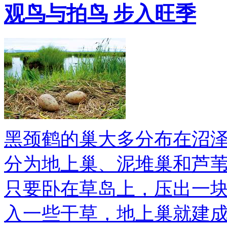
观鸟与拍鸟 步入旺季
黑颈鹤的巢大多分布在沼
分为地上巢、泥堆巢和芦
只要卧在草岛上，压出一
入一些干草，地上巢就建