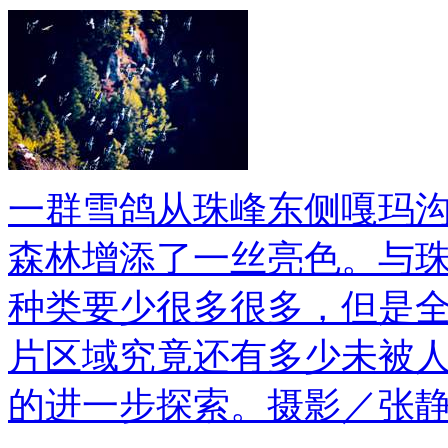
一群雪鸽从珠峰东侧嘎玛
森林增添了一丝亮色。与
种类要少很多很多，但是
片区域究竟还有多少未被
的进一步探索。摄影／张