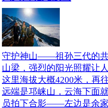
守护神山——祖孙三代的共
山梁，强烈的阳光照耀让
这里海拔大概4200米，
远端是邛崃山，云海下面
员拍下合影——左边是余