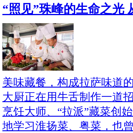
“照见”珠峰的生命之光
美味藏餐，构成拉萨味道的
大厨正在用牛舌制作一道
烹饪大师、“拉派”藏菜创
地学习淮扬菜、粤菜，也