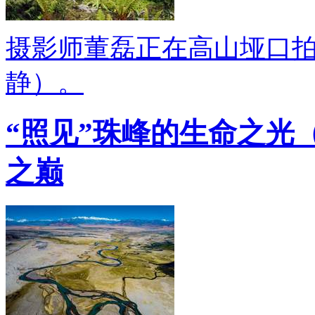
摄影师董磊正在高山垭口
静）。
“照见”珠峰的生命之光
之巅