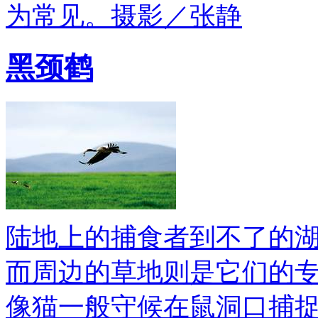
为常见。摄影／张静
黑颈鹤
陆地上的捕食者到不了的
而周边的草地则是它们的
像猫一般守候在鼠洞口捕