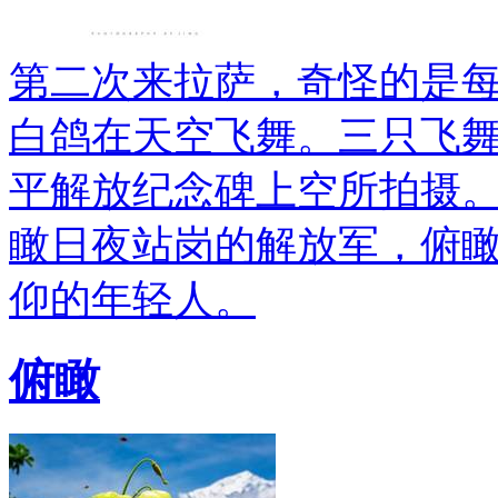
第二次来拉萨，奇怪的是
白鸽在天空飞舞。三只飞
平解放纪念碑上空所拍摄
瞰日夜站岗的解放军，俯
仰的年轻人。
俯瞰