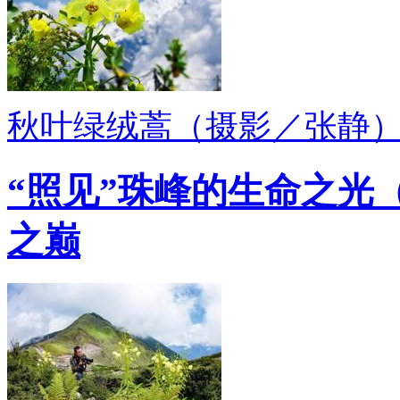
秋叶绿绒蒿（摄影／张静
“照见”珠峰的生命之光
之巅