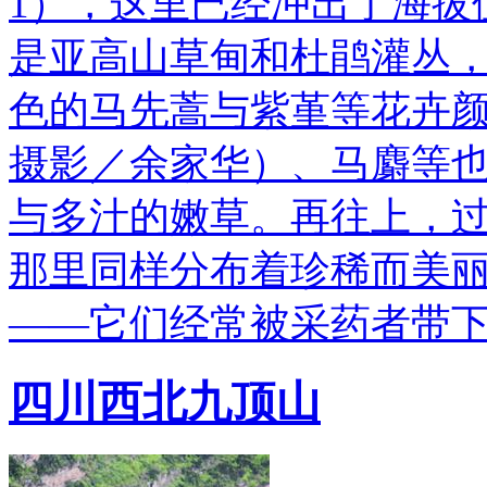
1），这里已经冲出了海拔
是亚高山草甸和杜鹃灌丛
色的马先蒿与紫堇等花卉颜
摄影／余家华）、马麝等
与多汁的嫩草。再往上，过
那里同样分布着珍稀而美丽
——它们经常被采药者带
四川西北九顶山