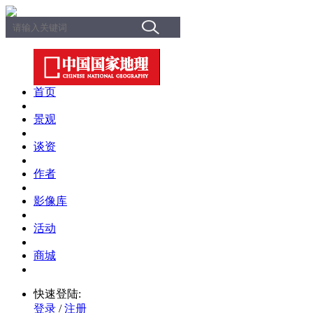
首页
景观
谈资
作者
影像库
活动
商城
快速登陆:
登录
/
注册