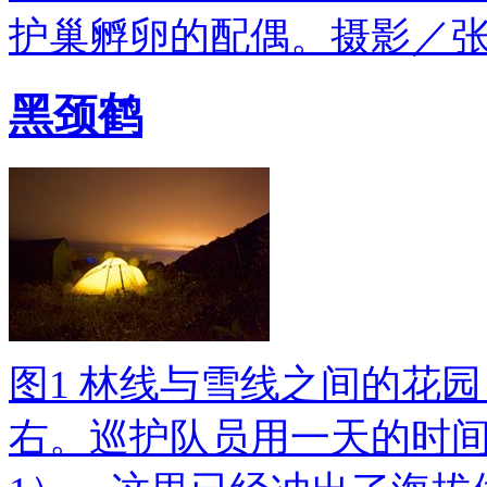
护巢孵卵的配偶。摄影／
黑颈鹤
图1 林线与雪线之间的花园
右。巡护队员用一天的时间