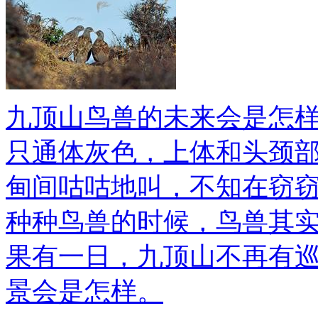
九顶山鸟兽的未来会是怎样
只通体灰色，上体和头颈
甸间咕咕地叫，不知在窃
种种鸟兽的时候，鸟兽其
果有一日，九顶山不再有
景会是怎样。