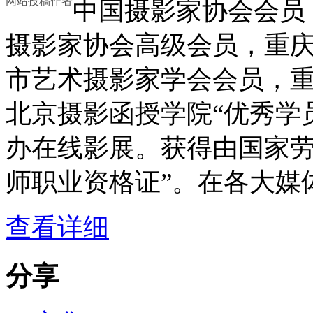
网站投稿作者
中国摄影家协会会员
摄影家协会高级会员，重
市艺术摄影家学会会员，
北京摄影函授学院“优秀学
办在线影展。获得由国家劳
师职业资格证”。在各大媒
查看详细
分享