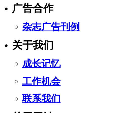
广告合作
杂志广告刊例
关于我们
成长记忆
工作机会
联系我们