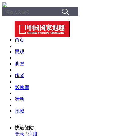
首页
景观
谈资
作者
影像库
活动
商城
快速登陆:
登录
/
注册