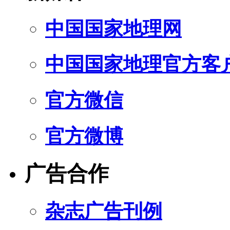
中国国家地理网
中国国家地理官方客
官方微信
官方微博
广告合作
杂志广告刊例