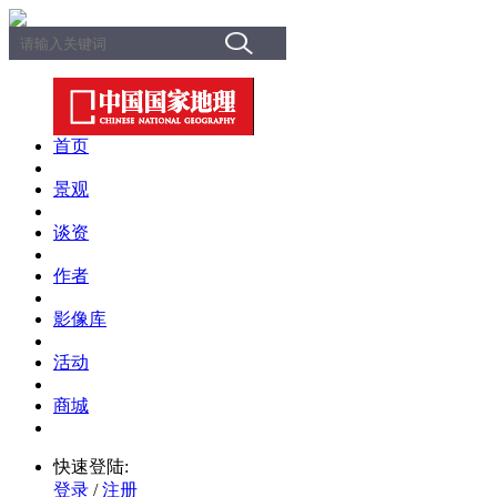
首页
景观
谈资
作者
影像库
活动
商城
快速登陆:
登录
/
注册