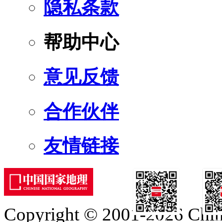
隐私条款
帮助中心
意见反馈
合作伙伴
友情链接
Copyright © 2001-2026 Chine