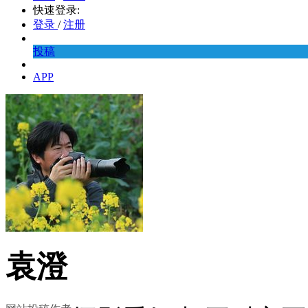
快速登录:
登录
/
注册
投稿
APP
袁澄