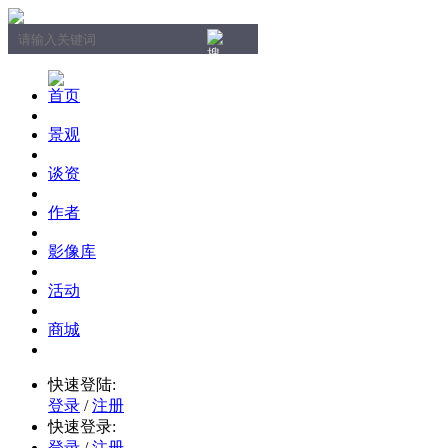
首页
景观
谈资
作者
影像库
活动
商城
快速登陆:
登录
/
注册
快速登录:
登录
/
注册