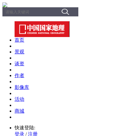
首页
景观
谈资
作者
影像库
活动
商城
快速登陆:
登录
/
注册