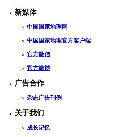
新媒体
中国国家地理网
中国国家地理官方客户端
官方微信
官方微博
广告合作
杂志广告刊例
关于我们
成长记忆