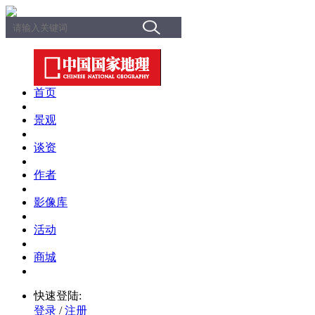
首页
景观
谈资
作者
影像库
活动
商城
快速登陆:
登录
/
注册