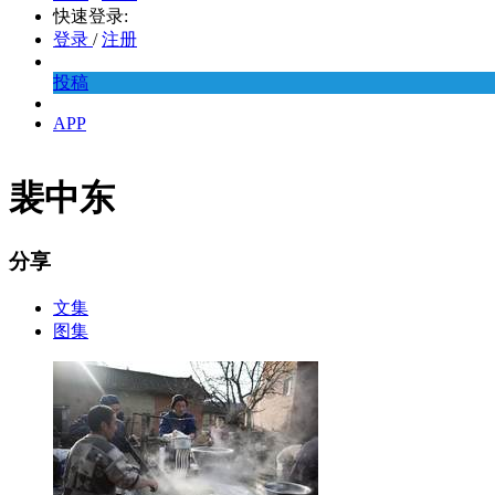
快速登录:
登录
/
注册
投稿
APP
裴中东
分享
文集
图集