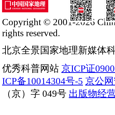
Copyright © 2001-2026 Chine
订阅号
服
rights reserved.
北京全景国家地理新媒体
优秀科普网站
京ICP证090
ICP备10014304号-5
京公网安
（京）字 049号
出版物经