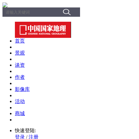
首页
景观
谈资
作者
影像库
活动
商城
快速登陆:
登录
/
注册