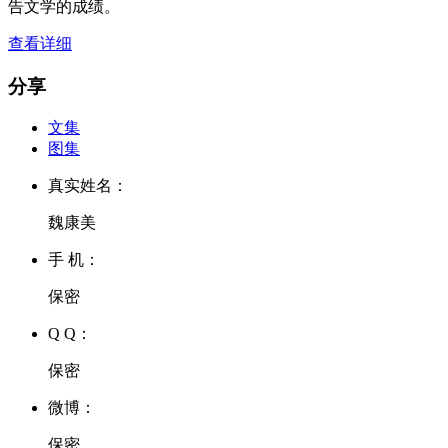
告文学的成绩。
查看详细
分享
文集
图集
真实姓名：
魏康美
手 机：
保密
Q Q：
保密
微博：
保密