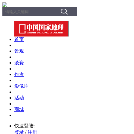
首页
景观
谈资
作者
影像库
活动
商城
快速登陆:
登录
/
注册