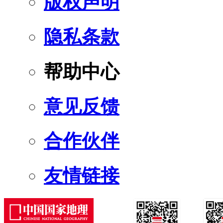
版权声明
隐私条款
帮助中心
意见反馈
合作伙伴
友情链接