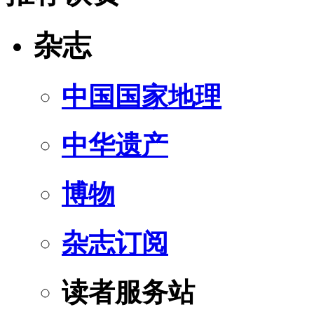
杂志
中国国家地理
中华遗产
博物
杂志订阅
读者服务站