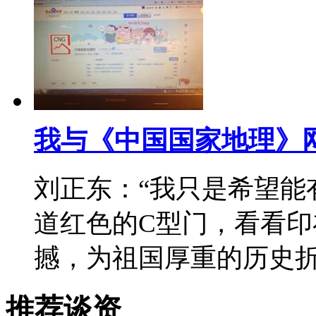
我与《中国国家地理》
刘正东：“我只是希望能
道红色的C型门，看看
撼，为祖国厚重的历史折
推荐谈资