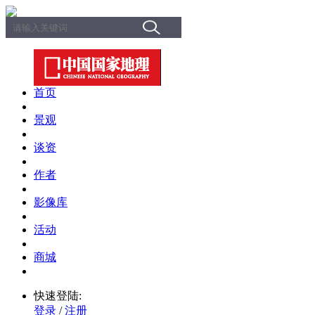
首页
景观
谈资
作者
影像库
活动
商城
快速登陆:
登录
/
注册