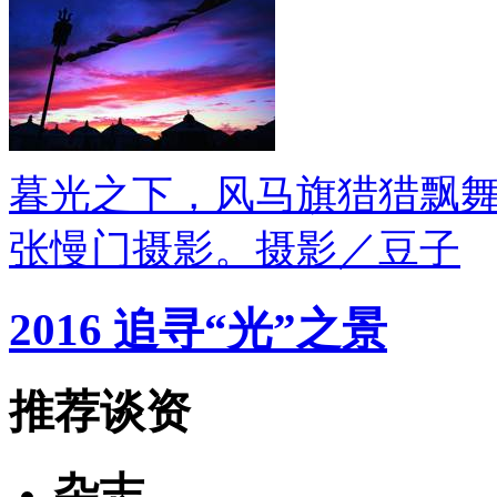
暮光之下，风马旗猎猎飘
张慢门摄影。摄影／豆子
2016 追寻“光”之景
推荐谈资
杂志