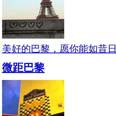
美好的巴黎，愿你能如昔
微距巴黎