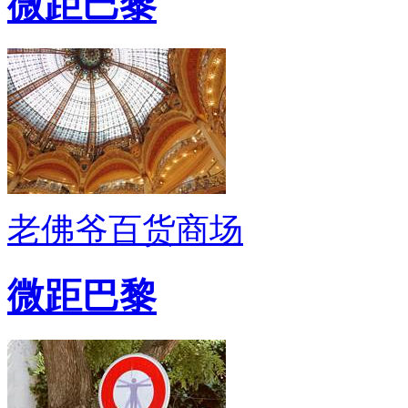
微距巴黎
老佛爷百货商场
微距巴黎