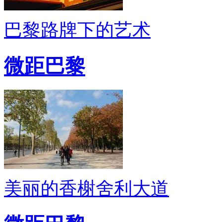
巴黎路牌下的艺术
微距巴黎
美丽的香榭舍利大道