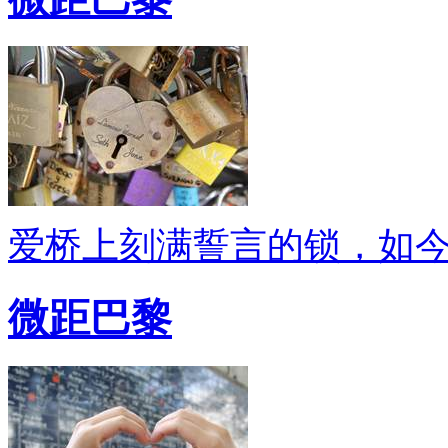
爱桥上刻满誓言的锁，如
微距巴黎