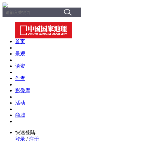
首页
景观
谈资
作者
影像库
活动
商城
快速登陆:
登录
/
注册