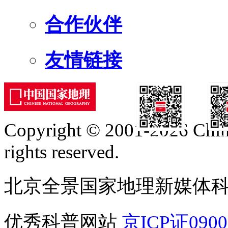
合作伙伴
友情链接
Copyright © 2001-2026 Chine
订阅号
服
rights reserved.
北京全景国家地理新媒体
优秀科普网站
京ICP证090