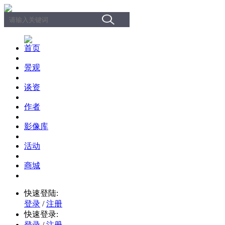
首页
景观
谈资
作者
影像库
活动
商城
快速登陆:
登录
/
注册
快速登录:
登录
/
注册