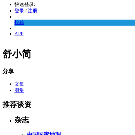
快速登录:
登录
/
注册
投稿
APP
舒小简
分享
文集
图集
推荐谈资
杂志
中国国家地理