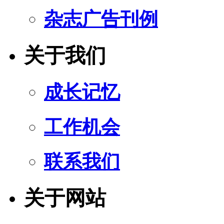
杂志广告刊例
关于我们
成长记忆
工作机会
联系我们
关于网站