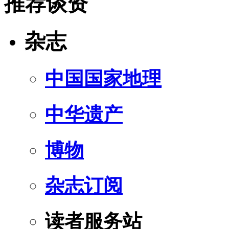
推荐谈资
杂志
中国国家地理
中华遗产
博物
杂志订阅
读者服务站