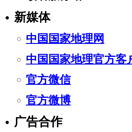
新媒体
中国国家地理网
中国国家地理官方客
官方微信
官方微博
广告合作