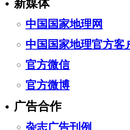
新媒体
中国国家地理网
中国国家地理官方客
官方微信
官方微博
广告合作
杂志广告刊例