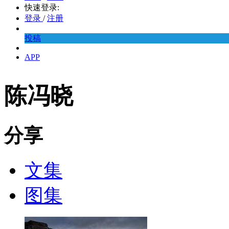
快速登录:
登录
/
注册
投稿
APP
陈冯晓
分享
文集
图集