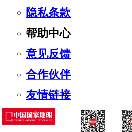
隐私条款
帮助中心
意见反馈
合作伙伴
友情链接