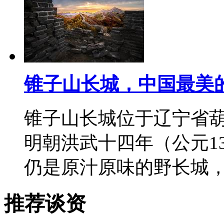
锥子山长城，中国最美
锥子山长城位于辽宁省
明朝洪武十四年（公元1
仍是原汁原味的野长城
推荐谈资