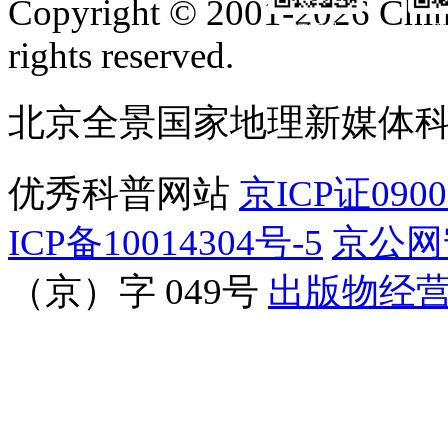
Copyright © 2001-2026 Chine
订阅号
服
rights reserved.
北京全景国家地理新媒体
优秀科普网站
京ICP证090
ICP备10014304号-5
京公网安
（京）字 049号
出版物经