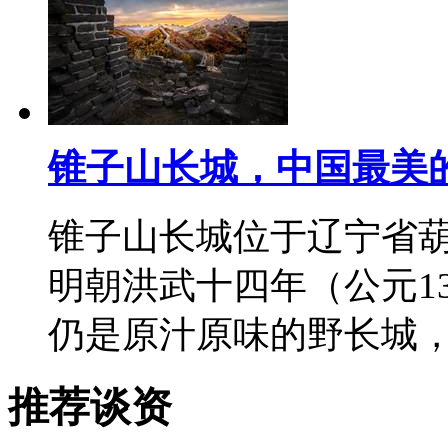
锥子山长城，中国最美
锥子山长城位于辽宁省
明朝洪武十四年（公元1
仍是原汁原味的野长城
推荐谈资