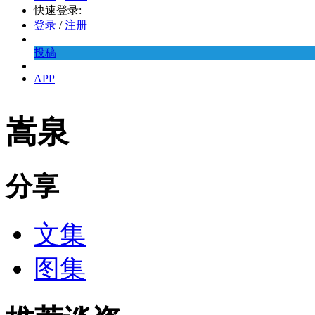
快速登录:
登录
/
注册
投稿
APP
嵩泉
分享
文集
图集