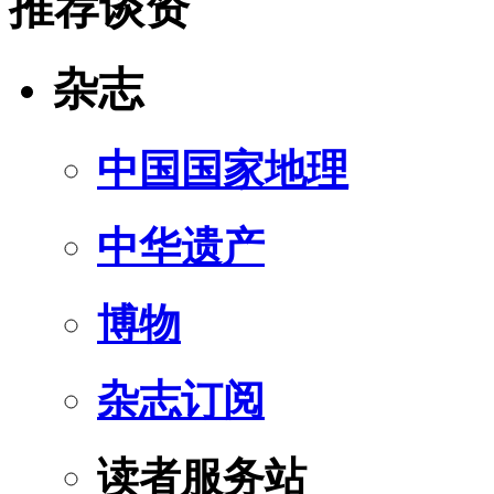
推荐谈资
杂志
中国国家地理
中华遗产
博物
杂志订阅
读者服务站