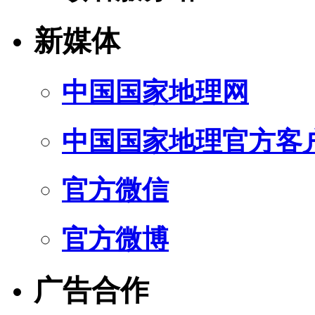
新媒体
中国国家地理网
中国国家地理官方客
官方微信
官方微博
广告合作