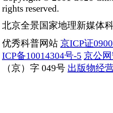
订阅号
服
rights reserved.
北京全景国家地理新媒体
优秀科普网站
京ICP证090
ICP备10014304号-5
京公网安
（京）字 049号
出版物经