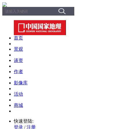
首页
景观
谈资
作者
影像库
活动
商城
快速登陆:
登录
/
注册