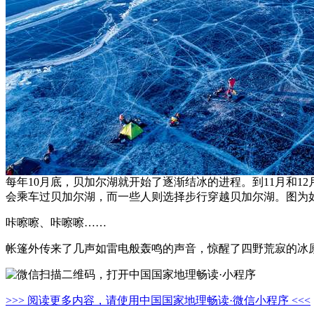
每年10月底，贝加尔湖就开始了逐渐结冰的进程。到11月和
会乘车过贝加尔湖，而一些人则选择步行穿越贝加尔湖。图为如
咔嚓嚓、咔嚓嚓……
帐篷外传来了几声如雷电般轰鸣的声音，惊醒了四野荒寂的冰
>>> 阅读更多内容，请使用中国国家地理畅读·微信小程序 <<<