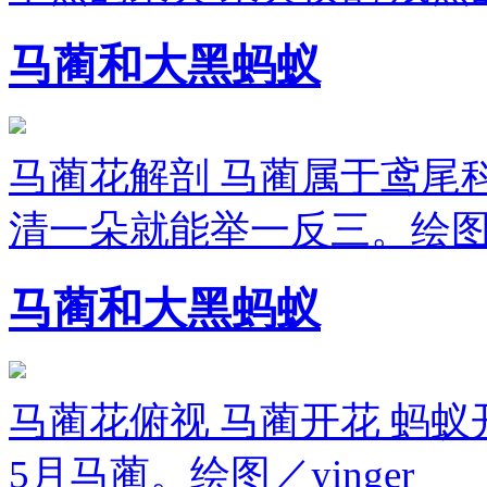
马蔺和大黑蚂蚁
马蔺花解剖 马蔺属于鸢尾
清一朵就能举一反三。绘图／y
马蔺和大黑蚂蚁
马蔺花俯视 马蔺开花 蚂蚁
5月马蔺。绘图／yinger