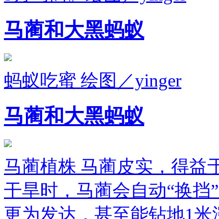
马蔺和大黑蚂蚁
蚂蚁吃蜜 绘图／yinger
马蔺和大黑蚂蚁
马蔺植株 马蔺皮实，得益
干旱时，马蔺会自动“换挡
更为发达，甚至能钻地1米深去