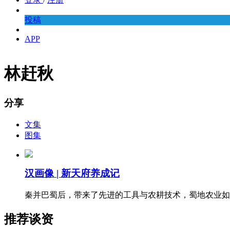
投稿
APP
林赶秋
分享
文集
图集
汉画像 | 新天府养成记
秦并巴蜀后，带来了先进的工具与农耕技术，蜀地农业如
推荐谈资