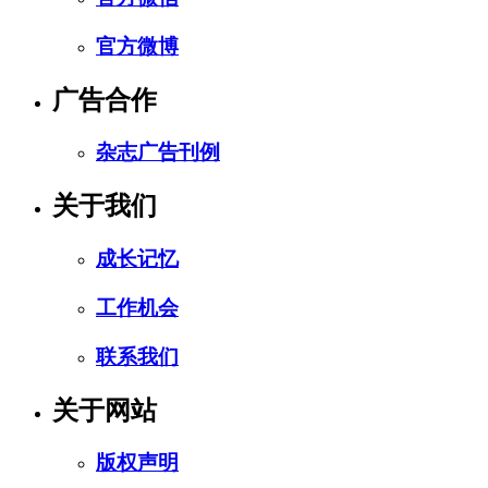
官方微博
广告合作
杂志广告刊例
关于我们
成长记忆
工作机会
联系我们
关于网站
版权声明