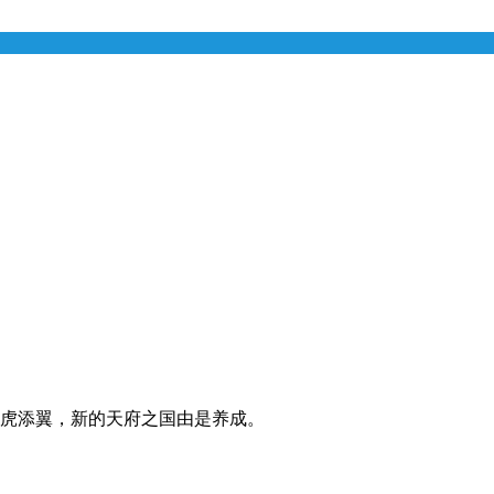
虎添翼，新的天府之国由是养成。