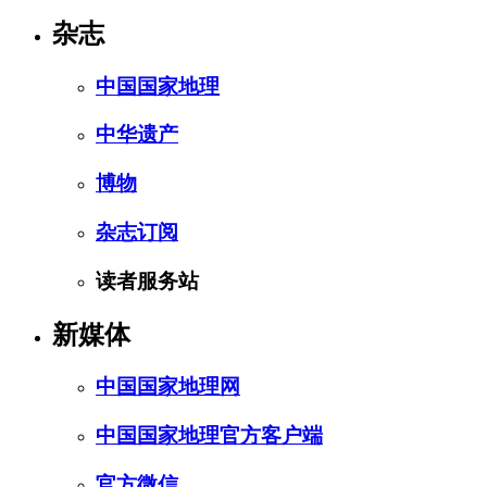
杂志
中国国家地理
中华遗产
博物
杂志订阅
读者服务站
新媒体
中国国家地理网
中国国家地理官方客户端
官方微信