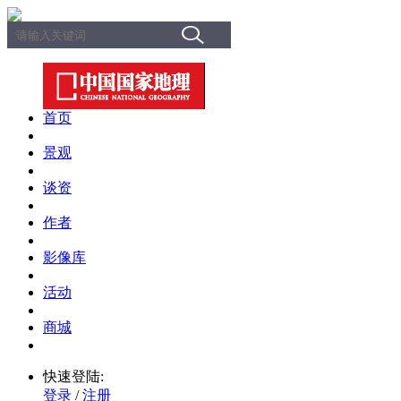
首页
景观
谈资
作者
影像库
活动
商城
快速登陆:
登录
/
注册