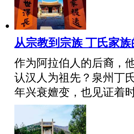
从宗教到宗族 丁氏家族
作为阿拉伯人的后裔，
认汉人为祖先？泉州丁
年兴衰嬗变，也见证着