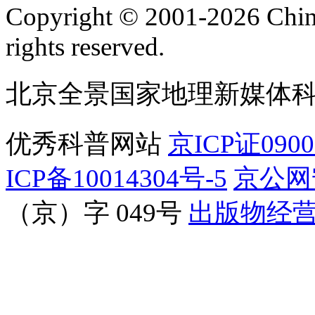
Copyright © 2001-2026 Chine
rights reserved.
北京全景国家地理新媒体
优秀科普网站
京ICP证090
ICP备10014304号-5
京公网安
（京）字 049号
出版物经