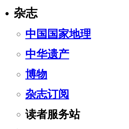
杂志
中国国家地理
中华遗产
博物
杂志订阅
读者服务站