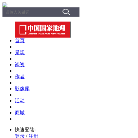
首页
景观
谈资
作者
影像库
活动
商城
快速登陆:
登录
/
注册