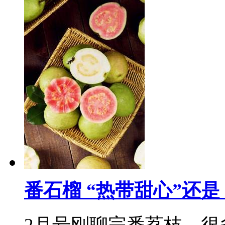
番石榴 “热带甜心”还是
2月号刚聊完番荔枝，很