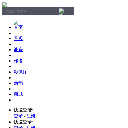
首页
景观
谈资
作者
影像库
活动
商城
快速登陆:
登录
/
注册
快速登录:
登录
/
注册