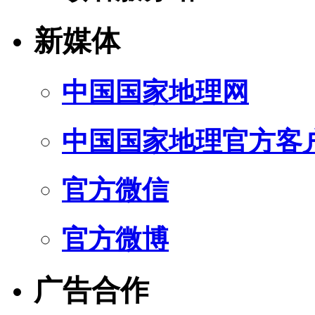
新媒体
中国国家地理网
中国国家地理官方客
官方微信
官方微博
广告合作