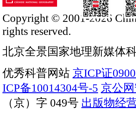
Copyright © 2001-2026 Chine
订阅号
服
rights reserved.
北京全景国家地理新媒体
优秀科普网站
京ICP证090
ICP备10014304号-5
京公网安
（京）字 049号
出版物经