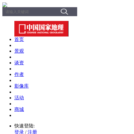
首页
景观
谈资
作者
影像库
活动
商城
快速登陆:
登录
/
注册