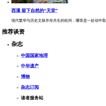
西溪 留下自然的“天堂”
现代繁华与历史文脉并存共生的杭州，哪里是一处动中取
推荐谈资
杂志
中国国家地理
中华遗产
博物
杂志订阅
读者服务站