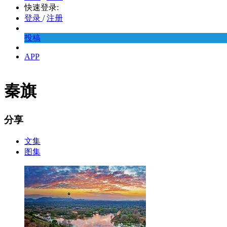
快速登录:
登录
/
注册
投稿
APP
秦旗
分享
文集
图集