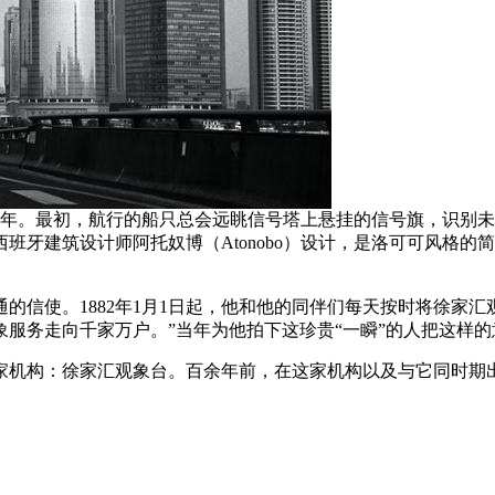
8年。最初，航行的船只总会远眺信号塔上悬挂的信号旗，识别
班牙建筑设计师阿托奴博（Atonobo）设计，是洛可可风格
的信使。1882年1月1日起，他和他的同伴们每天按时将徐家
服务走向千家万户。”当年为他拍下这珍贵“一瞬”的人把这样
家机构：徐家汇观象台。百余年前，在这家机构以及与它同时期