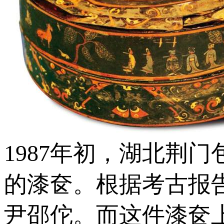
1987年初，湖北荆
的漆奁。根据考古报
尹邵佗。而这件漆奁