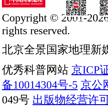
Copyright © 2001-2026 
订阅号
服
rights reserved.
北京全景国家地理新
优秀科普网站
京ICP证
备10014304号-5
京公网
049号
出版物经营许