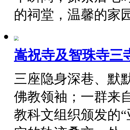
的祠堂，温馨的家
嵩祝寺及智珠寺三
三座隐身深巷、默
佛教领袖；一群来
教科文组织颁发的“