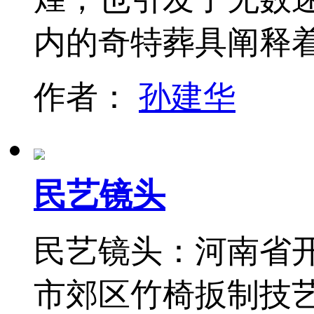
内的奇特葬具阐释
作者：
孙建华
民艺镜头
民艺镜头：河南省
市郊区竹椅扳制技