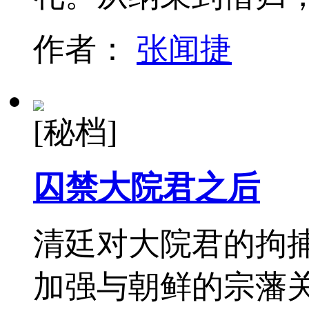
作者：
张闻捷
[秘档]
囚禁大院君之后
清廷对大院君的拘
加强与朝鲜的宗藩