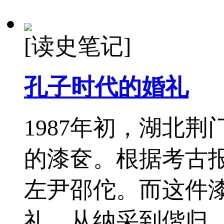
[读史笔记]
孔子时代的婚礼
1987年初，湖北
的漆奁。根据考古
左尹邵佗。而这件
礼。从纳采到偕归