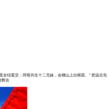
圣女结鸾交；同母共生十二兄妹，会稽山上出根苗。” 把远古先
唐辉吉