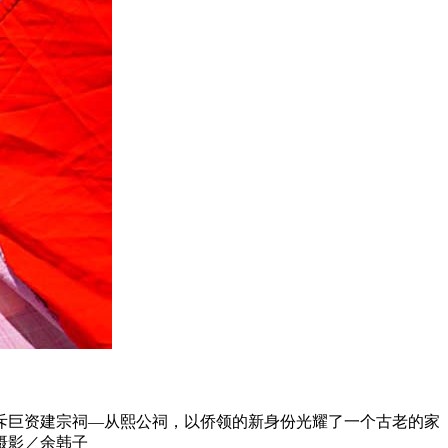
斥巨资建宗祠—从熙公祠，以侨领的新身份光耀了一个古老的家
摄影／余韩子