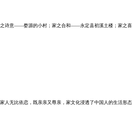
之诗意——婺源的小村；家之合和——永定县初溪土楼；家之喜
家人无比依恋，既亲亲又尊亲，家文化浸透了中国人的生活形态