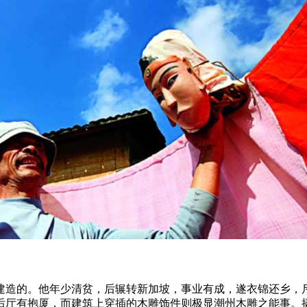
建造的。他年少清贫，后辗转新加坡，事业有成，遂衣锦还乡，
后厅有抱厦，而建筑上穿插的木雕饰件则极显潮州木雕之能事。