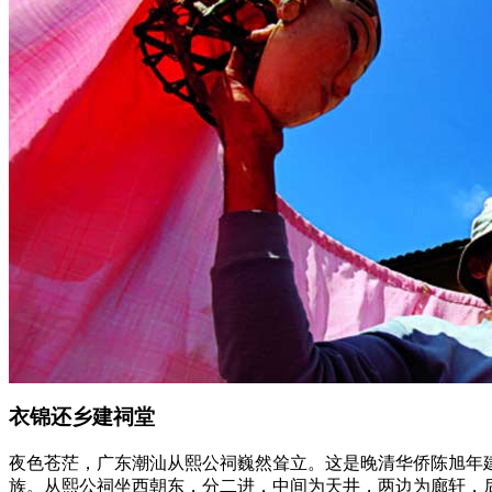
衣锦还乡建祠堂
夜色苍茫，广东潮汕从熙公祠巍然耸立。这是晚清华侨陈旭年
族。从熙公祠坐西朝东，分二进，中间为天井，两边为廊轩，