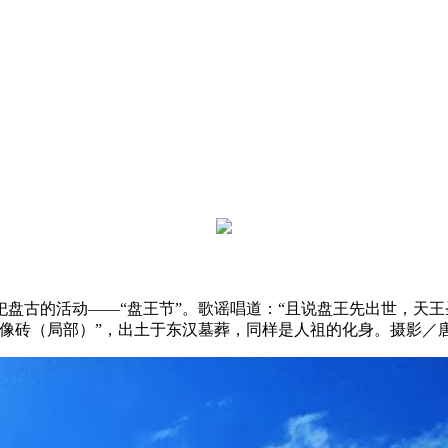
盘古的活动——“盘王节”。歌谣唱道：“且说盘王先出世，天王
像砖（局部）”，出土于东汉墓葬，同样是人祖的化身。摄影／