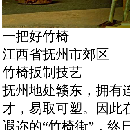
一把好竹椅
江西省抚州市郊区
竹椅扳制技艺
抚州地处赣东，拥有
才，易取可塑。因此
遐迩的“竹椅街”，