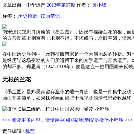
文章出自：中华遗产
2013年第07期
作者：
黄小峰
标签：
历史拾遗
读画笔记
南宋遗民郑思肖所绘的《墨兰图》，因没有描绘兰花的根，而
的方形图章上则写有：求则不得，不求或与，老眼空阔，清风
在中国历史序列中，元朝征服南宋是一个天崩地裂的转折。对
是经历过这场变动的人们所遗留下来的文学遗产与艺术遗产。
的却不多。郑思肖（1241-1318年）便是这么一位用图画来反
无根的兰花
《墨兰图》是郑思肖留存至今的唯一真迹，也是一件集中反映了这
画面非常简单，如果抹掉画面那些干扰视觉的清代皇帝收藏印
>>> 阅读更多内容，请使用中国国家地理畅读·微信小程序 <<<
责任编辑 /
戴莹