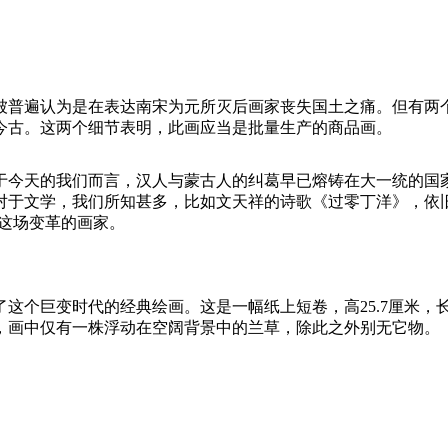
被普遍认为是在表达南宋为元所灭后画家丧失国土之痛。但有两
今古。这两个细节表明，此画应当是批量生产的商品画。
于今天的我们而言，汉人与蒙古人的纠葛早已熔铸在大一统的国
对于文学，我们所知甚多，比如文天祥的诗歌《过零丁洋》，依
映这场变革的画家。
个巨变时代的经典绘画。这是一幅纸上短卷，高25.7厘米，长
，画中仅有一株浮动在空阔背景中的兰草，除此之外别无它物。