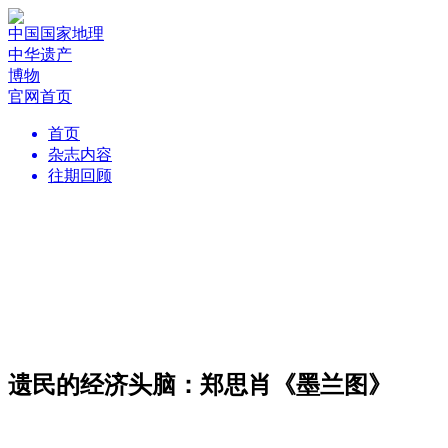
中国国家地理
中华遗产
博物
官网首页
首页
杂志内容
往期回顾
遗民的经济头脑：郑思肖《墨兰图》