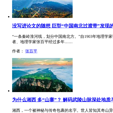
没写进论文的随想 巨型“中国南北过渡带”发现
“一条秦岭淮河线，划分中国南北方。”自1903年地理
者、地理学家张百平经过多年……
作者：
张百平
为什么湘西 多“山寨”？ 解码武陵山脉深处地
湘西，一个被神秘与传奇包裹的名字。世人皆知其奇山异