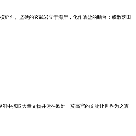
横延伸。坚硬的玄武岩立于海岸，化作晒盐的晒台；或散落田
经洞中掠取大量文物并运往欧洲，莫高窟的文物让世界为之震