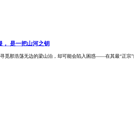
疑， 是一把山河之钥
寻觅那浩荡无边的梁山泊，却可能会陷入困惑——在其最“正宗”