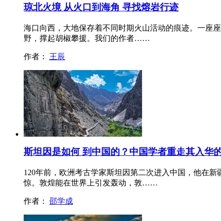
琼北火境 从火口到海角 寻找熔岩行迹
海口向西，大地保存着不同时期火山活动的痕迹。一座座
野，撑起胡椒攀援。我们的作者……
作者：
王辰
斯坦因是如何 到中国的？中国学者重走其入华
120年前，欧洲考古学家斯坦因第二次进入中国，他在
惊。敦煌能在世界上引发轰动，敦……
作者：
邵学成