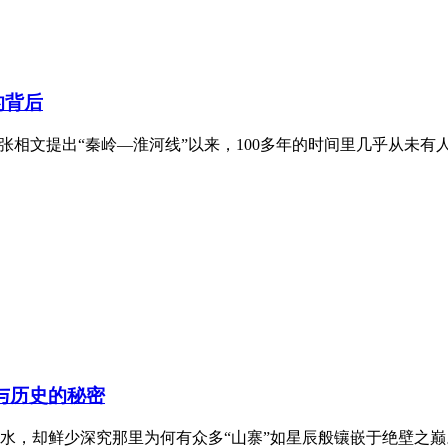
的背后
学家张相文提出“秦岭—淮河线”以来，100多年的时间里几乎从
质与历史的秘密
水，却鲜少深究那里为何有众多“山寨”如星辰般镶嵌于绝壁之