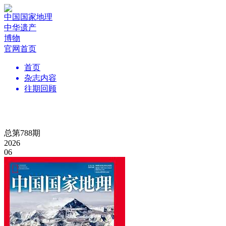
中国国家地理
中华遗产
博物
官网首页
首页
杂志内容
往期回顾
总第788期
2026
06