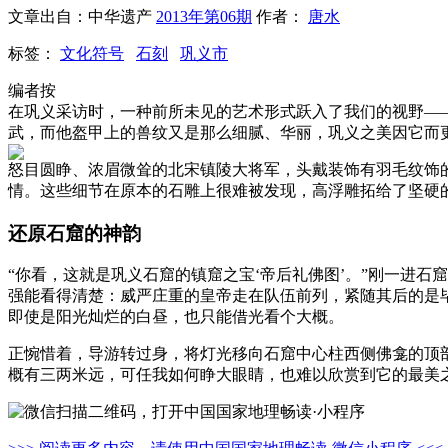
文章出自：中华遗产
2013年第06期
作者：
唐水
标签：
文化符号
石刻
巩义市
编者按
在巩义采访时，一种前所未见的艺术形式跃入了我们的视野—
武，而他盔甲上的兽纹又是那么细腻、华丽，巩义之美因它而
怒目圆睁、浓眉微耸的北宋镇陵大将军，头戴装饰有羽毛纹饰
情。这些细节在原本的石雕上很难被发现，高浮雕拓给了坚硬
还原石窟的神韵
“你看，这就是巩义石窟的镇窟之宝‘帝后礼佛图’。”刚一进
强能看得清楚：威严庄重的皇帝走在队伍前列，紧随其后的是
即使是阳光灿烂的白昼，也只能借光看个大概。
正惋惜着，导游转过身，将灯光移向石窟中心柱西侧佛龛的顶部
概有三两米远，可任我如何睁大眼睛，也难以欣赏到它的最美