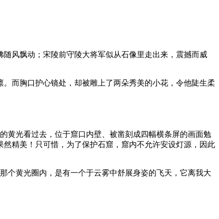
佛随风飘动；宋陵前守陵大将军似从石像里走出来，震撼而威
凛。而胸口护心镜处，却被雕上了两朵秀美的小花，令他陡生柔
动的黄光看过去，位于窟口内壁、被凿刻成四幅横条屏的画面勉
果然精美！只可惜，为了保护石窟，窟内不允许安设灯源，因此
在那个黄光圈内，是有一个于云雾中舒展身姿的飞天，它离我大