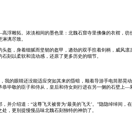
—高浮雕拓。浓淡相间的墨色里：北魏石窟寺里佛像的衣褶，彷
更淋漓尽致。
的头盔，身着细腻而坚韧的盔甲，遒劲的双手拄着剑柄，威风凛
的石刻以柔软和流动感，还原了更多历史的细节。
石窟，我的眼睛还没能适应突如其来的昏暗，顺着导游手电筒那晃
毕恭毕敬的臣子和侍从，皇后和侍女则行进在另一侧的石壁上—
，并介绍道：“这尊飞天被誉为‘最美的飞天’。”隐隐绰绰间，
之处，更别提慢慢品味北魏石刻独特的神韵了。