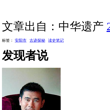
文章出自：中华遗产
标签：
安阳市
古迹探秘
读史笔记
发现者说