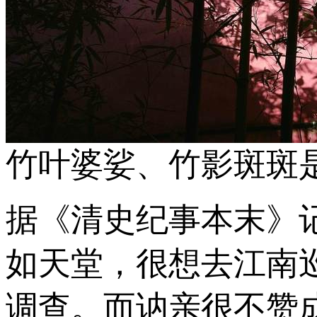
竹叶婆娑、竹影斑斑是
据《清史纪事本末》
如天堂，很想去江南
调查。而讷亲很不赞