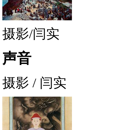
摄影/闫实
声音
摄影 / 闫实