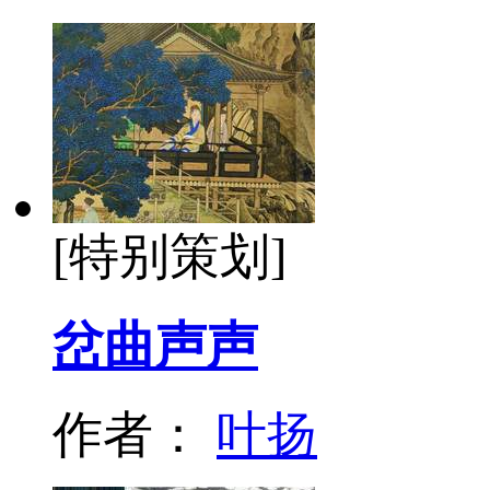
[特别策划]
岔曲声声
作者：
叶扬