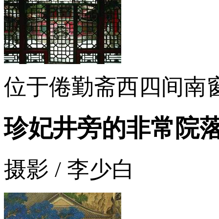
位于倦勤斋西四间南窗
珍妃井旁的非常院
摄影 / 李少白