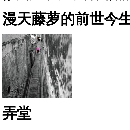
漫天藤萝的前世今
弄堂