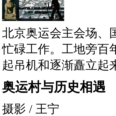
北京奥运会主会场、
忙碌工作。工地旁百
起吊机和逐渐矗立起
奥运村与历史相遇
摄影 / 王宁