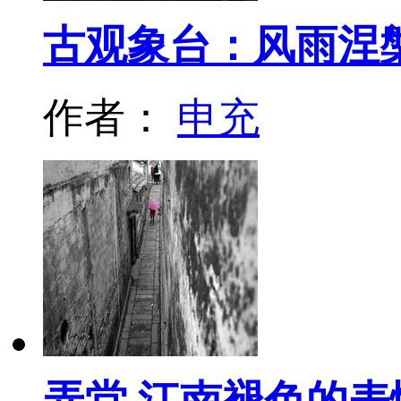
古观象台：风雨涅
作者：
申充