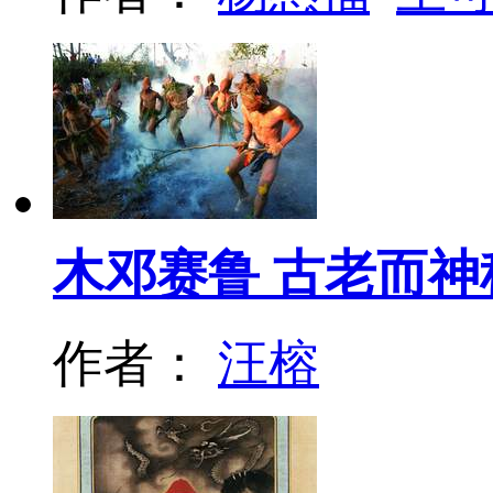
木邓赛鲁 古老而
作者：
汪榕