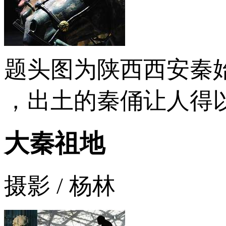
题头图为陕西西安秦始
，出土的秦俑让人得
大秦祖地
摄影 / 杨林