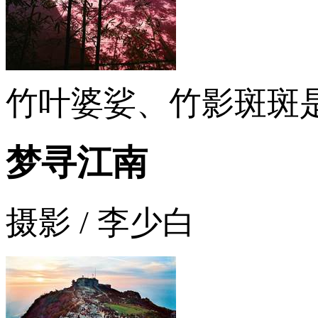
竹叶婆娑、竹影斑斑是
梦寻江南
摄影 / 李少白