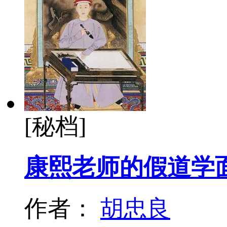
[秘档]
康熙老师的假道学
作者：
胡忠良