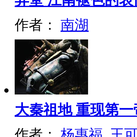
弄堂 江南褪色的表
作者：
南湖
大秦祖地 重现第
作者：
杨惠福
王