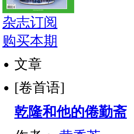
杂志订阅
购买本期
文章
[卷首语]
乾隆和他的倦勤斋