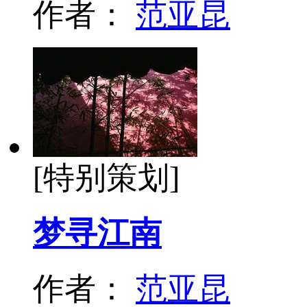
作者：
范亚昆
[特别策划]
梦寻江南
作者：
范亚昆