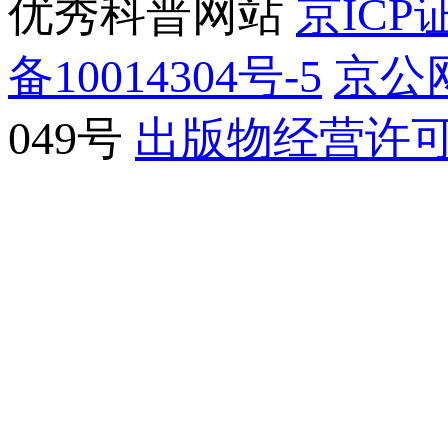
优秀科普网站
京ICP证
备10014304号-5
京公网
049号
出版物经营许